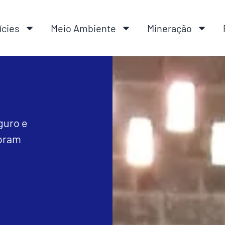
ícies
Meio Ambiente
Mineração
guro e
horam