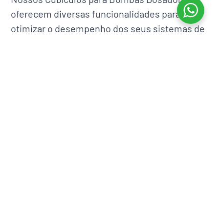
oferecem diversas funcionalidades para
otimizar o desempenho dos seus sistemas de
dosagem:
Proteção das Bombas:
Estrutura robusta
que protege as bombas dosadoras contra
danos mecânicos e ambientais.
Acesso Conveniente:
Portas de acesso
que facilitam a manutenção e
substituição das bombas, reduzindo o
tempo de inatividade.
Ventilação Adequada:
Ventilação
integrada para garantir a dissipação de
calor e manter as bombas em condições
ideais de funcionamento.