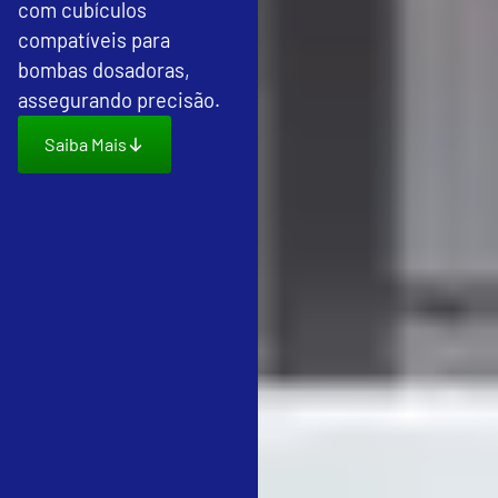
com cubículos
compatíveis para
bombas dosadoras,
assegurando precisão.
Saiba Mais